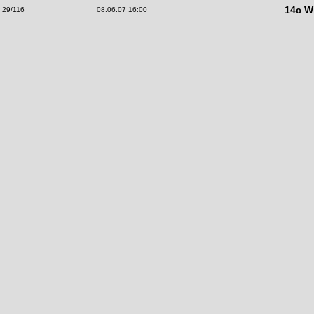
14c Wi
29/116
08.06.07 16:00