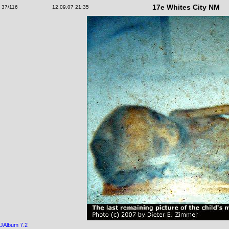
17e Whites City NM
37/116
12.09.07 21:35
JAlbum 7.2