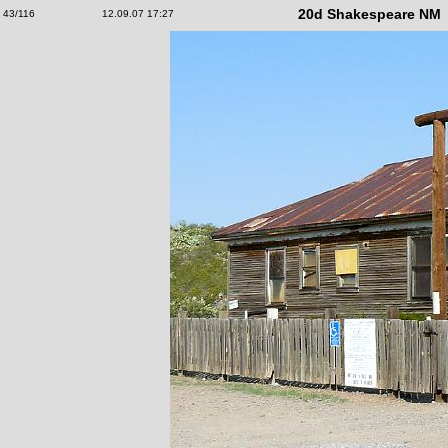
20d Shakespeare NM
43/116
12.09.07 17:27