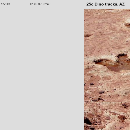
25c Dino tracks, AZ
55/116
12.09.07 22:49