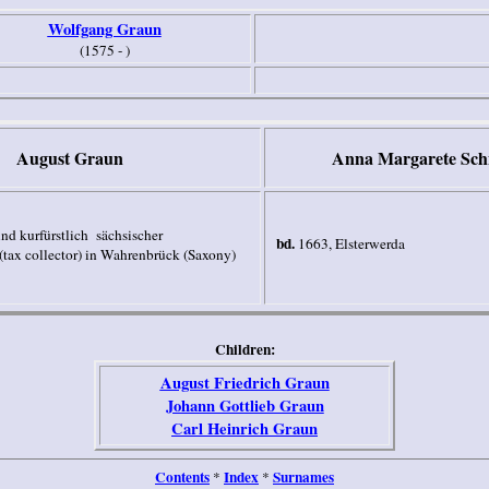
Wolfgang Graun
(1575 - )
August Graun
Anna Margarete Sch
nd kurfürstlich
sächsischer
bd.
1663, Elsterwerda
tax collector) in Wahrenbrück (Saxony)
Children:
August Friedrich Graun
Johann Gottlieb Graun
Carl Heinrich Graun
Contents
Index
Surnames
*
*