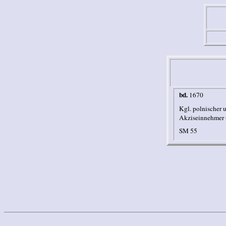
bd.
1670
Kgl. polnischer u
Akziseinnehmer (
SM 55