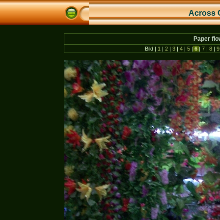
Across 
Paper flo
Bild |
1
|
2
|
3
|
4
|
5
|
6
|
7
|
8
|