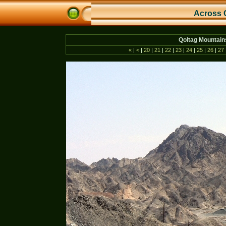
Across 
Qoltag Mountain
«
|
<
|
20
|
21
|
22
|
23
|
24
|
25
|
26
|
27