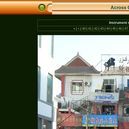
Across 
Instrument 
«
|
<
|
40
|
41
|
42
|
43
|
44
|
45
|
46
|
47