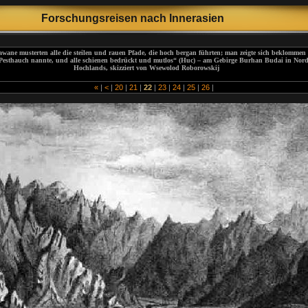
Forschungsreisen
nach Innera
sien
ane musterten alle die steilen und rauen Pfade, die hoch bergan führten; man zeigte sich beklommen g
Pesthauch nannte, und alle schienen bedrückt und mutlos“ (Huc) – am Gebirge Burhan Budai in Nordo
Hochlands, skizziert von Wsewolod Roborowskij
«
|
<
|
20
|
21
|
22
|
23
|
24
|
25
|
26
|