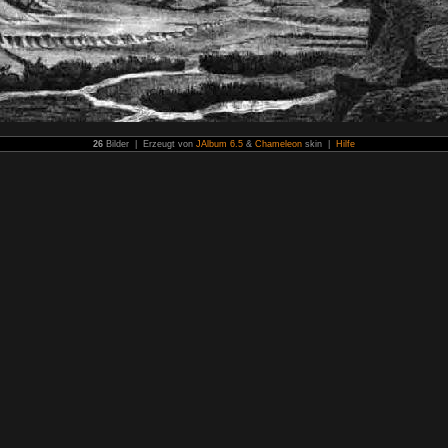
26
Bilder | Erzeugt von
JAlbum 6.5
&
Chameleon
skin |
Hilfe