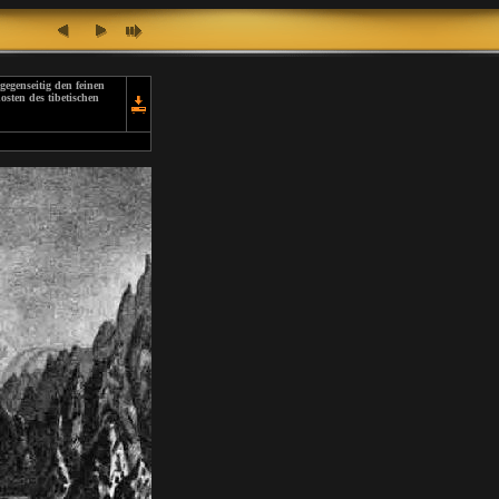
egenseitig den feinen
sten des tibetischen