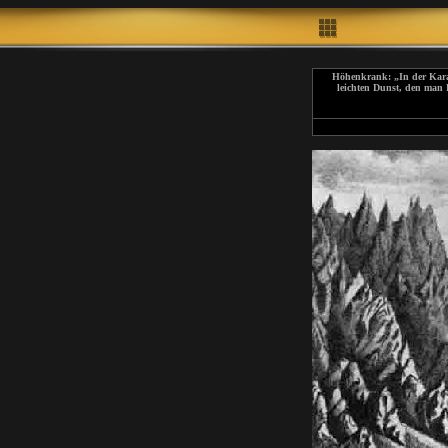
Höhenkrank: „In der Karaw
leichten Dunst, den man 