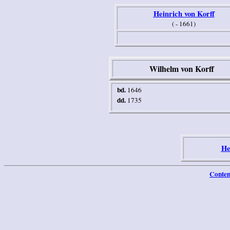
Heinrich von Korff
( - 1661)
Wilhelm von Korff
bd.
1646
dd.
1735
He
Conten