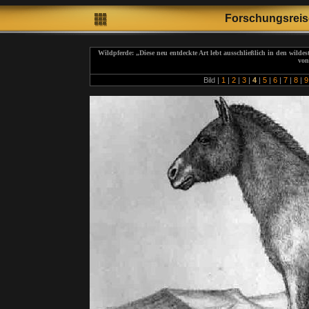
Forschungsrei
Wildpferde: „
Diese neu entdeckte Art lebt ausschließlich in den wild
von
Bild |
1
|
2
|
3
|
4
|
5
|
6
|
7
|
8
|