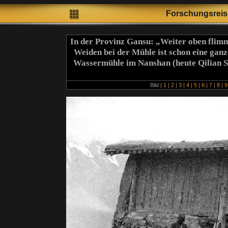
Forschungsrei
In der Provinz Gansu: „Weiter oben flimme
Weiden bei der Mühle ist schon eine gan
Wassermühle im Nanshan (heute Qilian S
Bild |
1
|
2
|
3
|
4
|
5
|
6
|
7
|
8
|