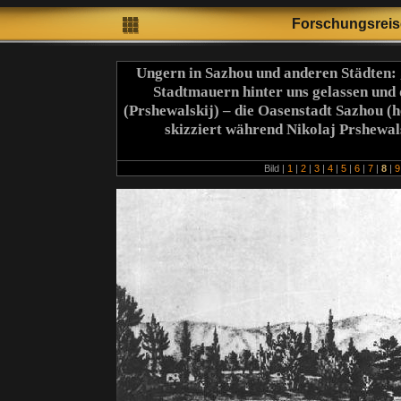
Forschungsrei
Ungern in Sazhou und anderen Städten: 
Stadtmauern hinter uns gelassen und
(Prshewalskij) – die Oasenstadt Sazhou (
skizziert während Nikolaj Prshewa
Bild |
1
|
2
|
3
|
4
|
5
|
6
|
7
|
8
|