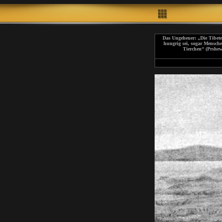
Das Ungeheuer: „
Die Tibete
hungrig sei, sogar Mensche
Tierchen
“ (Prshew