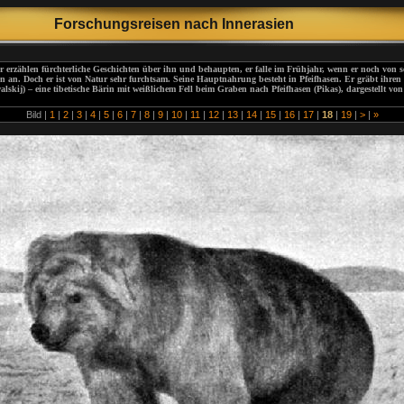
Forschungsreisen
nach Innera
sien
r erzählen fürchterliche Geschichten über ihn und behaupten, er falle im Frühjahr, wenn er noch von 
n an. Doch er ist von Natur sehr furchtsam. Seine Hauptnahrung besteht in Pfeifhasen. Er gräbt ihren
alskij) – eine tibetische Bärin mit weißlichem Fell beim Graben nach Pfeifhasen (Pikas), dargestellt vo
Bild |
1
|
2
|
3
|
4
|
5
|
6
|
7
|
8
|
9
|
10
|
11
|
12
|
13
|
14
|
15
|
16
|
17
|
18
|
19
|
>
|
»