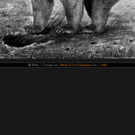
26
Bilder | Erzeugt von
JAlbum 6.5
&
Chameleon
skin |
Hilfe