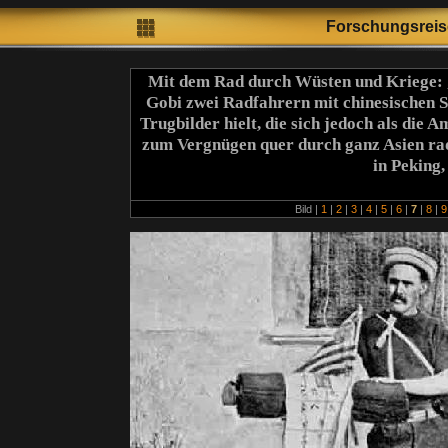
Forschungsrei
Mit dem Rad durch Wüsten und Kriege: 
Gobi zwei Radfahrern mit chinesischen S
Trugbilder hielt, die sich jedoch als die
zum Vergnügen quer durch ganz Asien rad
in Peking,
Bild |
1
|
2
|
3
|
4
|
5
|
6
|
7
|
8
|